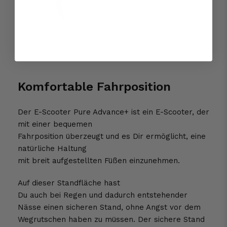
Komfortable Fahrposition
Der E-Scooter Pure Advance+ ist ein E-Scooter, der
mit einer bequemen
Fahrposition überzeugt und es Dir ermöglicht, eine
natürliche Haltung
mit breit aufgestellten Füßen einzunehmen.
Auf dieser Standfläche hast
Du auch bei Regen und dadurch entstehender
Nässe einen sicheren Stand, ohne Angst vor dem
Wegrutschen haben zu müssen. Der sichere Stand