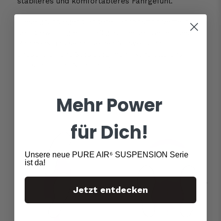
stabileres und komfortableres Fahrgefühl.
Diese grundlegend andere Fahrposition verteilt
dein Gewicht gleichmäßig auf beiden Seiten des
Rahmens und senkt deinen Schwerpunkt – für
unübertroffene Stabilität, mehr Kontrolle und
fortschrittliche Sicherheit.
Mehr Power
für Dich!
Unsere neue PURE AIR⁶ SUSPENSION Serie
ist da!
Jetzt entdecken