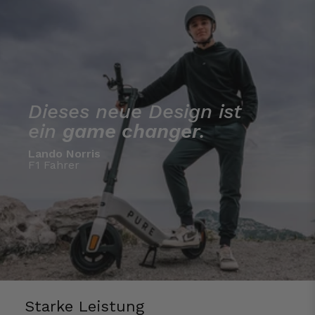
Dieses neue Design ist
ein
game changer
.
Lando Norris
F1 Fahrer
Starke Leistung